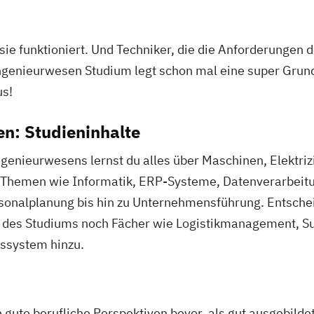
 sie funktioniert. Und Techniker, die die Anforderungen 
ngenieurwesen Studium legt schon mal eine super Grundl
us!
n: Studieninhalte
genieurwesens lernst du alles über Maschinen, Elektriz
in Themen wie Informatik, ERP-Systeme, Datenverarbeit
onalplanung bis hin zu Unternehmensführung. Entscheide
f des Studiums noch Fächer wie Logistikmanagement, 
ssystem hinzu.
 gute berufliche Perspektiven bevor, als gut ausgebildet