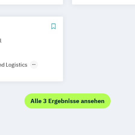
g
Wuppertal
lberg
l
nd Logistics
aft
Alle 3 Ergebnisse ansehen