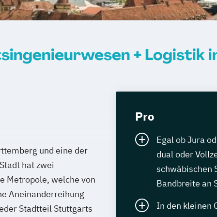
singenieurwesen + Logistik i
Pro
Egal ob Jura od
rttemberg und eine der
dual oder Vollz
Stadt hat zwei
schwäbischen St
te Metropole, welche von
Bandbreite an 
ine Aneinanderreihung
In den kleinen 
eder Stadtteil Stuttgarts