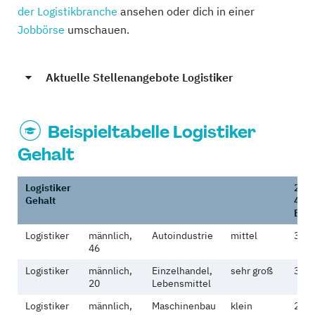
der Logistikbranche
ansehen oder dich in einer
Jobbörse
umschauen.
Aktuelle Stellenangebote Logistiker
Beispieltabelle Logistiker
Gehalt
Logistiker
2.61
Gehalt
4.03
Eur
Logistiker
männlich,
Autoindustrie
mittel
3.41
46
Logistiker
männlich,
Einzelhandel,
sehr groß
3.98
20
Lebensmittel
Logistiker
männlich,
Maschinenbau
klein
2.61