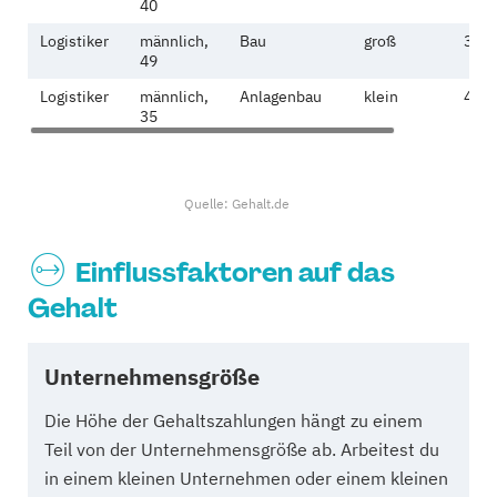
40
Logistiker
männlich,
Bau
groß
3.88
49
Logistiker
männlich,
Anlagenbau
klein
4.03
35
Quelle: Gehalt.de
Einflussfaktoren auf das
Gehalt
Unternehmensgröße
Die Höhe der Gehaltszahlungen hängt zu einem
Teil von der Unternehmensgröße ab. Arbeitest du
in einem kleinen Unternehmen oder einem kleinen