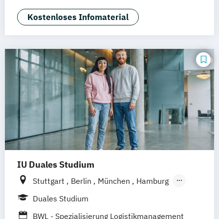
Kostenloses Infomaterial
IU Duales Studium
Stuttgart
Berlin
München
Hamburg
Frankfurt am Main
Düsseldorf
Bremen
Duales Studium
Erfurt
Nürnberg
Hannover
Dortmund
BWL - Spezialisierung Logistikmanagement