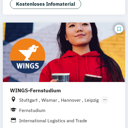
Wirtschaftsingenieurwesen
Kostenloses Infomaterial
WINGS-Fernstudium
Stuttgart
Wismar
Hannover
Leipzig
Frankfurt am Main
Berlin
Hamburg
Fernstudium
Düsseldorf
München
Dortmund
Bonn
International Logistics and Trade
Nürnberg