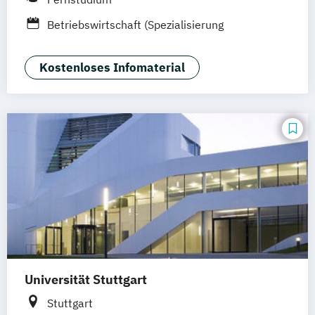
München
Ellwangen
Zell
Leipzig
Betriebswirtschaft (Spezialisierung
Mannheim
Wertheim
Wien
Produktion und Logistik)
Frankfurt am Main
Hamm
Zürich
Fürth
Kostenloses Infomaterial
Universität Stuttgart
Stuttgart