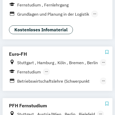
Fernstudium
Fernlehrgang
Grundlagen und Planung in der Logistik
MASTER:ONLINE Logistikmanagement
Technologien in der Intralogistik
Kostenloses Infomaterial
Euro-FH
Stuttgart
Hamburg
Köln
Bremen
Berlin
Göttingen
Frankfurt am Main
Leipzig
Fernstudium
München
Nürnberg
Berufsbegleitendes Präsenzstudium
Betriebswirtschaftslehre (Schwerpunkt
Fernlehrgang
Logistik & Supply Chain Management)
Logistik und Supply Chain Management
Logistik: Grundlagen
PFH Fernstudium
Systeme und Technologien
Stuttgart
Austria/Wien
Berlin
Bielefeld