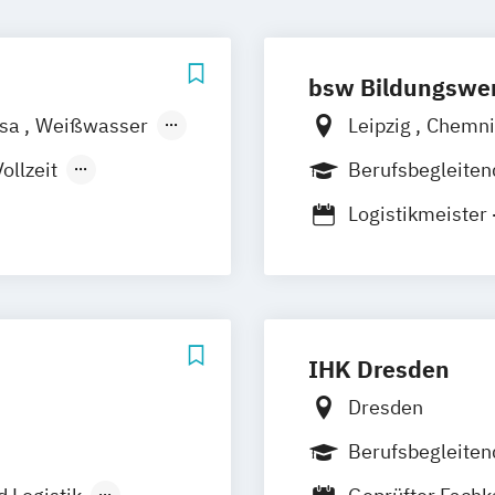
bsw Bildungswer
esa
Weißwasser
Leipzig
Chemni
ollzeit
Berufsbegleiten
Logistikmeister 
anagement
Fortbildungsprü
meister
IHK Dresden
Dresden
Berufsbegleiten