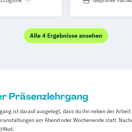
 Logistik
Geprüfter Fachk
Geprüfter Fachwi
Geprüfter Fachw
Geprüfter Logis
Alle 4 Ergebnisse ansehen
er Präsenzlehrgang
ang ist darauf ausgelegt, dass du ihn neben der Arbeit
eranstaltungen am Abend oder Wochenende statt. Nach
ifikat.