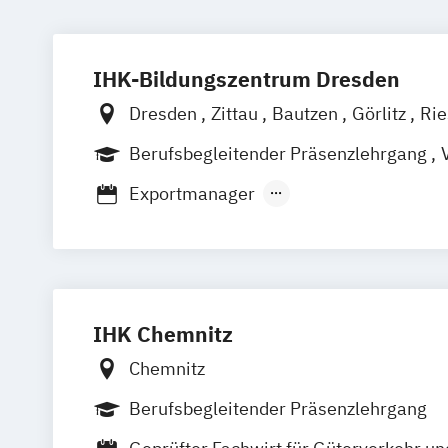
IHK-Bildungszentrum Dresden
Dresden
Zittau
Bautzen
Görlitz
Ri
Hoyerswerda
Online
Berufsbegleitender Präsenzlehrgang
V
Fernlehrgang
Exportmanager
Fachkraft für Logistik- und Materialm
Fachwirt für Güterverkehr und Logistik
Fachwirt für Logistiksysteme
Logistik
Manager für Im- und Export
IHK Chemnitz
Chemnitz
Berufsbegleitender Präsenzlehrgang