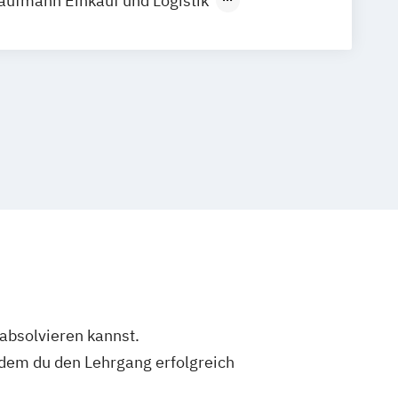
aufmann Einkauf und Logistik
rt für Güterverkehr und Logistik
irt für Logistiksysteme
tikmeister
 absolvieren kannst.
dem du den Lehrgang erfolgreich