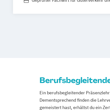
Geprüfter Fachwirt für Güterverkehr und
Geprüfter Logistikmeister
Berufsbegleitend
Ein berufsbegleitender Präsenzlehrg
Dementsprechend finden die Lehrv
gemeistert hast, erhältst du ein Zert