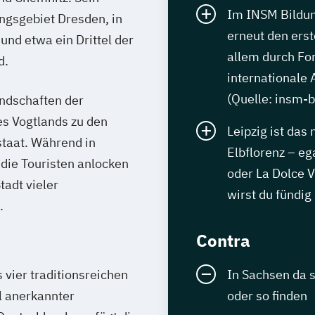
Im INSM Bildu
ungsgebiet Dresden, in
erneut den erst
nd etwa ein Drittel der
allem durch Fo
d.
internationale
(Quelle: insm-
ndschaften der
es Vogtlands zu den
Leipzig ist das
staat. Während in
Elbflorenz – e
die Touristen anlocken
oder La Dolce V
tadt vieler
wirst du fündig
.
Contra
vier traditionsreichen
In Sachsen da 
l anerkannter
oder so finden