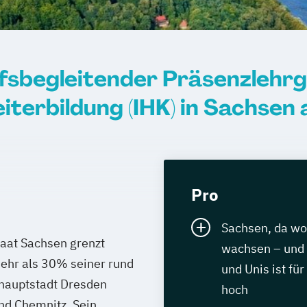
ufsbegleitender Präsenzlehrg
iterbildung (IHK) in Sachsen 
Pro
Sachsen, da w
taat Sachsen grenzt
wachsen – und 
Mehr als 30% seiner rund
und Unis ist fü
shauptstadt Dresden
hoch
nd Chemnitz. Sein