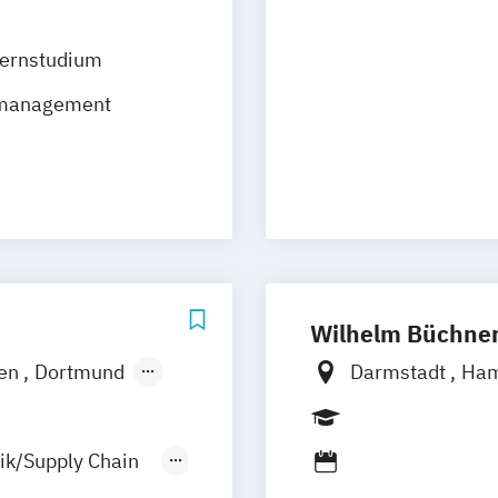
Planung und St
Planung logisti
ernstudium
Supply Chain M
smanagement
Transport- und L
Transportsyste
Wilhelm Büchne
en
Dortmund
Darmstadt
Ha
Nürnberg
Mün
Hannover
Freiburg
Wien
ik/Supply Chain
rg