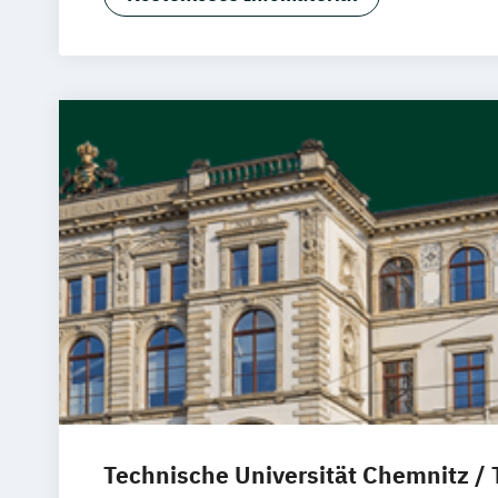
Trier
Würzburg
Chemnitz
Linz
deut
Technische Universität Chemnitz /