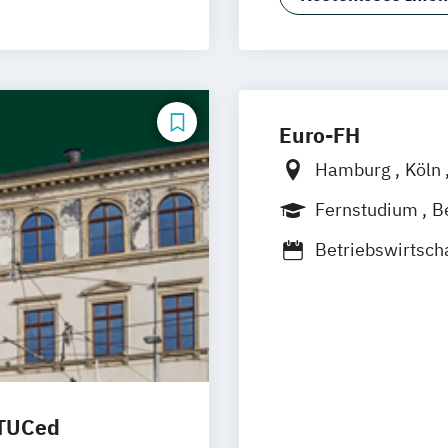
schlandweit
Euro-FH
Hamburg
Köln
Frankfurt am M
Fernstudium
B
Stuttgart
Fernlehrgang
Betriebswirtsch
Supply Chain M
Logistik und S
Logistik: Grund
Logistikmanag
Logistische Fun
Produktion
Dis
 TUCed
Materialflusssy