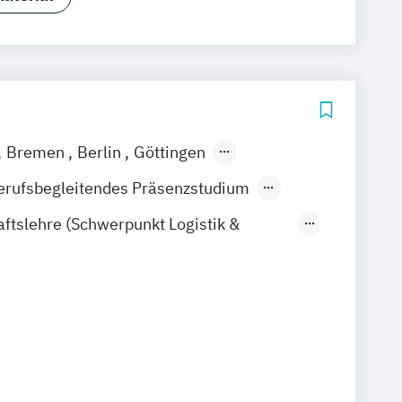
Bremen
Berlin
Göttingen
ain
Leipzig
München
Nürnberg
erufsbegleitendes Präsenzstudium
aftslehre (Schwerpunkt Logistik &
anagement)
upply Chain Management
lagen
Systeme und Technologien
ement
ktionsbereiche: Beschaffung
tribution und Entsorgung
steme – Technologien