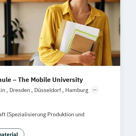
le – The Mobile University
lin
Dresden
Düsseldorf
Hamburg
München
Stuttgart
Ellwangen
Zell
eim
Wertheim
Wien
ft (Spezialisierung Produktion und
ain
Hamm
Zürich
Fürth
aterial