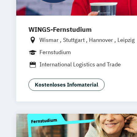
WINGS-Fernstudium
Wismar
Stuttgart
Hannover
Leipzig
Frankfurt am Main
Berlin
Hamburg
Fernstudium
München
Dortmund
Bonn
Nürnberg
International Logistics and Trade
Kostenloses Infomaterial