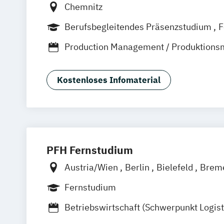
Chemnitz
Berufsbegleitendes Präsenzstudium
F
Production Management / Produktion
Kostenloses Infomaterial
PFH Fernstudium
Austria/Wien
Berlin
Bielefeld
Brem
Düsseldorf/Ratingen
Erfurt
Freiburg
Fernstudium
Friedrichshafen
Göttingen
Hamburg
Betriebswirtschaft (Schwerpunkt Logist
Kaiserslautern/Kusel
Kiel
Leipzig
Management)
Ludwigshafen/Diez
München
Nürnbe