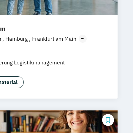
um
n
Hamburg
Frankfurt am Main
emen
Erfurt
Nürnberg
Hannover
nheim
Leipzig
Online-Campus
ierung Logistikmanagement
efeld
Braunschweig
Dresden
sruhe
Köln
Mainz
Münster
Stuttgart
hlandweit
Bonn
aterial