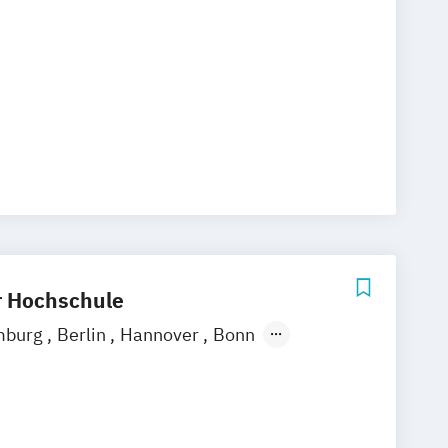
euerung
scher Netzwerke
anagement (SCM)
ogistikrecht
me: Planung
Vernetzung und Steuerung
r Hochschule
mburg
Berlin
Hannover
Bonn
chen
Stuttgart
Göttingen
Leipzig
Zürich
Rostock
Dortmund