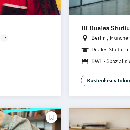
IU Duales Studi
Berlin
Münche
Düsseldorf
Düsseldorf
Br
Duales Studium
Dortmund
Man
BWL - Spezialis
Augsburg
Biel
Duisburg
Karl
Aachen
deutsc
Kostenloses Infom