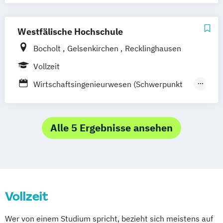
Verkehrswirtschaftsingenieurwesen
(Vertiefung Produktions- und
Westfälische Hochschule
Logistikmanagement)
Bocholt
Gelsenkirchen
Recklinghausen
Vollzeit
Wirtschaftsingenieurwesen (Schwerpunkt
Transport
Verkehr
Logistik)
Alle 5 Ergebnisse ansehen
Vollzeit
Wer von einem Studium spricht, bezieht sich meistens auf