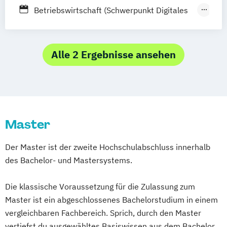
Berufsbegleitendes Präsenzstudium
Betriebswirtschaft (Schwerpunkt Digitales
Supply Chain Management und Logistik)
Einkauf & Logistik / Supply Chain
Management
Alle 2 Ergebnisse ansehen
Internationales Management (Schwerpunkt
Logistik & Einkauf)
Supply Chain Management und Logistik
Master
Der Master ist der zweite Hochschulabschluss innerhalb
des Bachelor- und Mastersystems.
Die klassische Voraussetzung für die Zulassung zum
Master ist ein abgeschlossenes Bachelorstudium in einem
vergleichbaren Fachbereich. Sprich, durch den Master
vertiefst du ausgewähltes Basiswissen aus dem Bachelor.