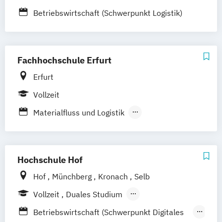
Schwarzheide/Oberspreewald-Lausitz bei
Betriebswirtschaft (Schwerpunkt Logistik)
Dresden
Fachhochschule Erfurt
Erfurt
Vollzeit
Materialfluss und Logistik
Wirtschaftsingenieur_in Verkehr
Transport und Logistik
Hochschule Hof
Hof
Münchberg
Kronach
Selb
Vollzeit
Duales Studium
Berufsbegleitendes Präsenzstudium
Betriebswirtschaft (Schwerpunkt Digitales