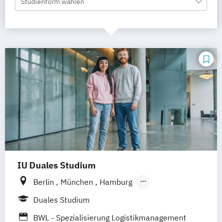
Studienform wählen
IU Duales Studium
Berlin
München
Hamburg
Frankfurt am Main
Düsseldorf
Bremen
Duales Studium
Erfurt
Nürnberg
Hannover
Dortmund
BWL - Spezialisierung Logistikmanagement