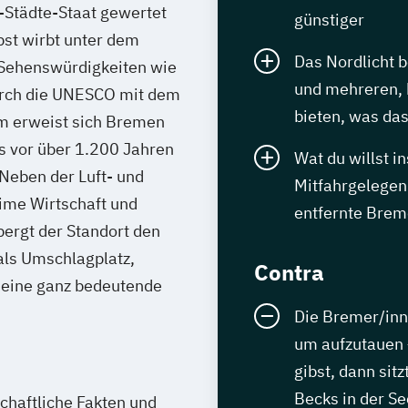
Städte-Staat gewertet
günstiger
bst wirbt unter dem
Das Nordlicht b
 Sehenswürdigkeiten wie
und mehreren, 
urch die UNESCO mit dem
bieten, was da
em erweist sich Bremen
ts vor über 1.200 Jahren
Wat du willst i
Neben der Luft- und
Mitfahrgelegenh
time Wirtschaft und
entfernte Bre
bergt der Standort den
als Umschlagplatz,
Contra
 eine ganz bedeutende
Die Bremer/inn
um aufzutauen 
gibst, dann sit
Becks in der S
schaftliche Fakten und