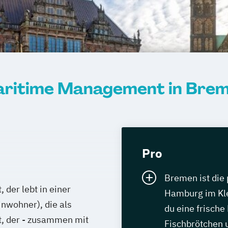
ritime Management in Bre
Pro
Bremen ist die p
 der lebt in einer
Hamburg im Kle
nwohner), die als
du eine frische
at, der - zusammen mit
Fischbrötchen u