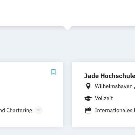
Jade Hochschul
Wilhelmshaven
Vollzeit
nd Chartering
Internationales
anagement –
Seeverkehrs- un