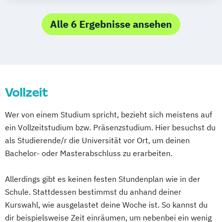
Verkehrswirtschaftsingenieurwesen
(Vertiefung Produktions- und
Alle 6 Ergebnisse ansehen
Logistikmanagement)
Vollzeit
Wer von einem Studium spricht, bezieht sich meistens auf
ein Vollzeitstudium bzw. Präsenzstudium. Hier besuchst du
als Studierende/r die Universität vor Ort, um deinen
Bachelor- oder Masterabschluss zu erarbeiten.
Allerdings gibt es keinen festen Stundenplan wie in der
Schule. Stattdessen bestimmst du anhand deiner
Kurswahl, wie ausgelastet deine Woche ist. So kannst du
dir beispielsweise Zeit einräumen, um nebenbei ein wenig