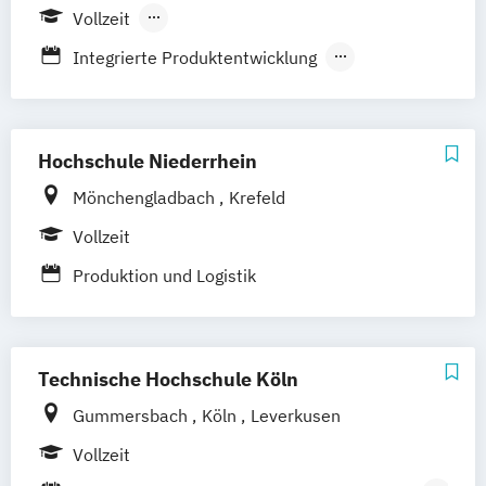
Hagen
Vollzeit
Berufsbegleitendes Präsenzstudium
Integrierte Produktentwicklung
Duales Studium
Produktentwicklung / Konstruktion
Wirtschaftsingenieurwesen
Wirtschaftsingenieurwesen
Hochschule Niederrhein
(Maschinenbau)
Mönchengladbach
Krefeld
Vollzeit
Produktion und Logistik
Technische Hochschule Köln
Gummersbach
Köln
Leverkusen
Vollzeit