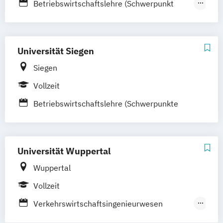
Betriebswirtschaftslehre (Schwerpunkt
Logistik)
Logistik
Produktion und Logistik
Supply Chain and Operations Management
Universität Siegen
Siegen
Vollzeit
Betriebswirtschaftslehre (Schwerpunkte
Operations Research in der Logistik und
Produktions- und Logistikmanagement)
Universität Wuppertal
Wuppertal
Vollzeit
Verkehrswirtschaftsingenieurwesen
(Vertiefung Güterverkehrslogistik)