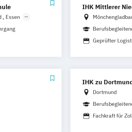
hule
IHK Mittlerer Ni
d
Essen
Mönchengladba
Mainz
hrgang
Berufsbegleiten
lsruhe
Geprüfter Logis
IHK zu Dortmun
Dortmund
Berufsbegleite
Fachkraft für Zo
Geprüfter Fachk