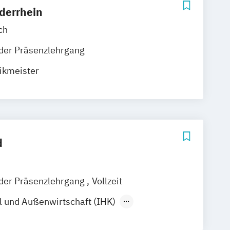
ederrhein
ch
der Präsenzlehrgang
tikmeister
d
nder Präsenzlehrgang
Vollzeit
ll und Außenwirtschaft (IHK)
aufmann Einkauf und Logistik