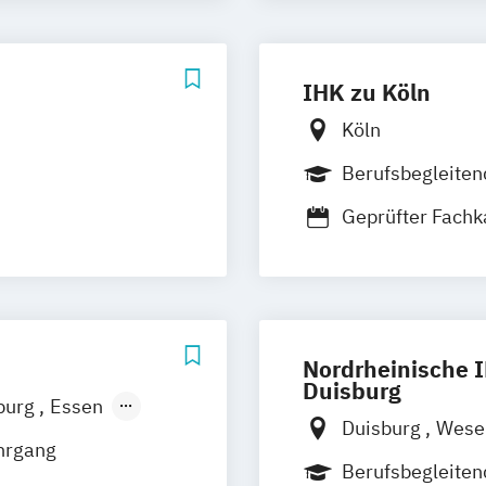
Geprüfter Fachwi
Geprüfter Logis
IHK zu Köln
Köln
Berufsbegleiten
Geprüfter Fachk
Geprüfter Logis
Nordrheinische I
Duisburg
burg
Essen
Duisburg
Wese
gladbach
hrgang
Berufsbegleiten