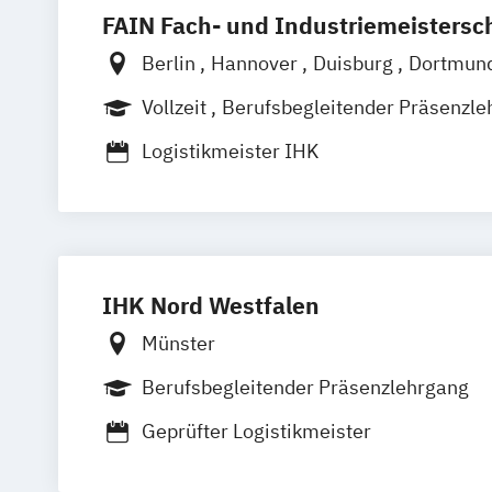
FAIN Fach- und Industriemeistersc
Berlin
Hannover
Duisburg
Dortmun
Düsseldorf
Köln
Frankfurt am Main
Vollzeit
Berufsbegleitender Präsenzle
Darmstadt
Mannheim
Potsdam
Kar
Logistikmeister IHK
Braunschweig
IHK Nord Westfalen
Münster
Berufsbegleitender Präsenzlehrgang
Geprüfter Logistikmeister