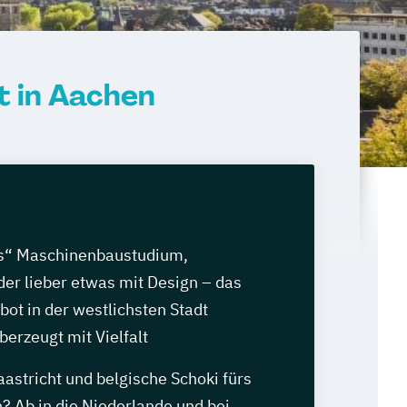
 in Aachen
es“ Maschinenbaustudium,
r lieber etwas mit Design – das
ot in der westlichsten Stadt
erzeugt mit Vielfalt
astricht und belgische Schoki fürs
? Ab in die Niederlande und bei