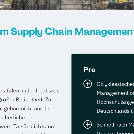
um Supply Chain Management
Pro
Ob „klassisch
stfalen und erfreut sich
Management ode
roßer Beliebtheit. Zu
Hochschulangeb
 gehört nicht nur der
Deutschlands üb
lalterliche
Schnell nach Ma
wert. Tatsächlich kann
Gehirn shoppen