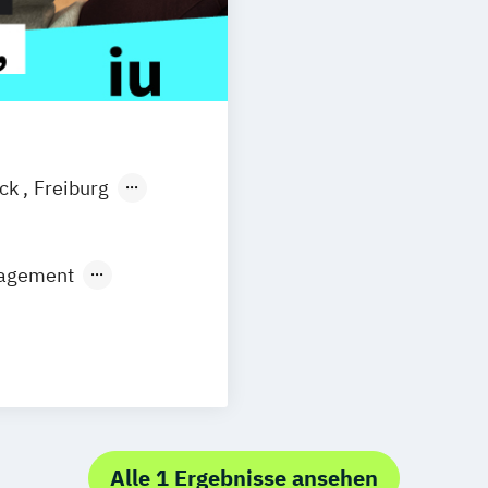
ock
Freiburg
esden
Basel
sel
nagement
Neu-Ulm
urg
Freising
rg
Münster
schlandweit
Alle 1 Ergebnisse ansehen