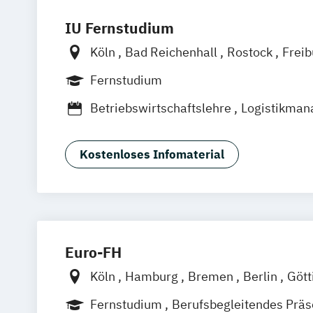
IU Fernstudium
Köln
Bad Reichenhall
Rostock
Frei
Frankfurt am Main
Stuttgart
Dresde
Fernstudium
Basel
Bielefeld
Deggendorf
Karlsr
Betriebswirtschaftslehre
Logistikma
Oberhausen
Offenbach
Saarbrücken
Supply Chain Management
Graz
Innsbruck
Wien
Zürich
Augsb
Friedrichshafen
Klagenfurt
Magdebu
Kostenloses Infomaterial
Trier
Würzburg
Chemnitz
Linz
deut
Euro-FH
Köln
Hamburg
Bremen
Berlin
Gött
Frankfurt am Main
Leipzig
München
Fernstudium
Berufsbegleitendes Prä