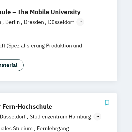
le – The Mobile University
n
Berlin
Dresden
Düsseldorf
over
München
Stuttgart
Ellwangen
annheim
Wertheim
Wien
ft (Spezialisierung Produktion und
ain
Hamm
Zürich
Fürth
aterial
 Fern-Hochschule
 Düsseldorf
Studienzentrum Hamburg
m München
Studienzentrum Stuttgart
uales Studium
Fernlehrgang