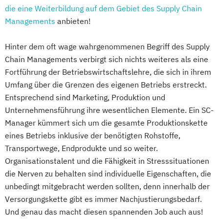
Speditionslogistik und Beschaffungswesen
die eine Weiterbildung auf dem Gebiet des Supply Chain
Speditionssachbearbeiter Lagerwirtschaft
Managements
anbieten!
und Transportlogistik
Supply Chain Management in Einkauf und
Hinter dem oft wage wahrgenommenen Begriff des Supply
Logistik
Chain Managements verbirgt sich nichts weiteres als eine
Supply Chain Management in der Logistik
Fortführung der Betriebswirtschaftslehre, die sich in ihrem
Supply Chain Management
Umfang über die Grenzen des eigenen Betriebs erstreckt.
Entsprechend sind Marketing, Produktion und
Einkauf und Logistik
Unternehmensführung ihre wesentlichen Elemente. Ein SC-
Transport und Lagerwirtschaft
Manager kümmert sich um die gesamte Produktionskette
Transportwirtschaft und Logistik
eines Betriebs inklusive der benötigten Rohstoffe,
Transportwege, Endprodukte und so weiter.
Organisationstalent und die Fähigkeit in Stresssituationen
die Nerven zu behalten sind individuelle Eigenschaften, die
unbedingt mitgebracht werden sollten, denn innerhalb der
Versorgungskette gibt es immer Nachjustierungsbedarf.
Und genau das macht diesen spannenden Job auch aus!