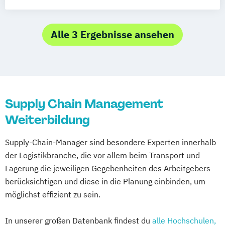
Lieferkettenprozesse in Logistik und
Güterverkehr
Logistik
Logistik Dienstleistungen
Alle 3 Ergebnisse ansehen
Logistik Frachtverkehr
Logistik Grundlagen
Logistik und Lagerverwaltung
Logistik
Materialwirtschaft
Logistik
Supply Chain Management
Supply Chain Management
Logistikmanagement und Planung
Weiterbildung
Logistikmanagement
Supply-Chain-Manager sind besondere Experten innerhalb
Lagerverwaltung für Procurement Prozesse
der Logistikbranche, die vor allem beim Transport und
Lagerung die jeweiligen Gegebenheiten des Arbeitgebers
Materialmanagement und Logistik
berücksichtigen und diese in die Planung einbinden, um
Produkt- und Außenwirtschaft
möglichst effizient zu sein.
Transportwesen im Außenhandel
Speditions- und Logistikmanagement
In unserer großen Datenbank findest du
alle Hochschulen,