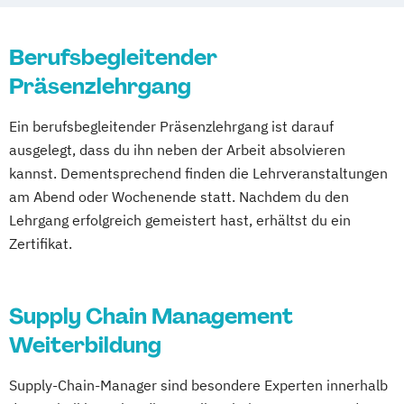
Supply Chain Management
Fachwirt Güterverkehr & Logistik
Berufsbegleitender
Lieferkettenprozesse in Logistik und
Präsenzlehrgang
Güterverkehr
Logistik
Logistik Dienstleistungen
Ein berufsbegleitender Präsenzlehrgang ist darauf
Logistik Frachtverkehr
ausgelegt, dass du ihn neben der Arbeit absolvieren
Logistik Grundlagen
kannst. Dementsprechend finden die Lehrveranstaltungen
Logistik und Lagerverwaltung
Logistik
am Abend oder Wochenende statt. Nachdem du den
Materialwirtschaft
Logistik
Lehrgang erfolgreich gemeistert hast, erhältst du ein
Supply Chain Management
Zertifikat.
Logistikmanagement und Planung
Logistikmanagement
Lagerverwaltung für Procurement Prozesse
Supply Chain Management
Weiterbildung
Materialmanagement und Logistik
Produkt- und Außenwirtschaft
Supply-Chain-Manager sind besondere Experten innerhalb