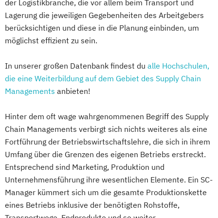
der Logistikbranche, die vor allem beim Transport und
Transportwesen im Außenhandel
Lagerung die jeweiligen Gegebenheiten des Arbeitgebers
Speditions- und Logistikmanagement
berücksichtigen und diese in die Planung einbinden, um
Speditionslogistik und Beschaffungswesen
möglichst effizient zu sein.
Speditionssachbearbeiter Lagerwirtschaft
und Transportlogistik
In unserer großen Datenbank findest du
alle Hochschulen,
Supply Chain Management in Einkauf und
die eine Weiterbildung auf dem Gebiet des Supply Chain
Logistik
Managements
anbieten!
Supply Chain Management in der Logistik
Supply Chain Management
Hinter dem oft wage wahrgenommenen Begriff des Supply
Einkauf und Logistik
Chain Managements verbirgt sich nichts weiteres als eine
Transport und Lagerwirtschaft
Fortführung der Betriebswirtschaftslehre, die sich in ihrem
Transportwirtschaft und Logistik
Umfang über die Grenzen des eigenen Betriebs erstreckt.
Entsprechend sind Marketing, Produktion und
Unternehmensführung ihre wesentlichen Elemente. Ein SC-
Manager kümmert sich um die gesamte Produktionskette
eines Betriebs inklusive der benötigten Rohstoffe,
Transportwege, Endprodukte und so weiter.