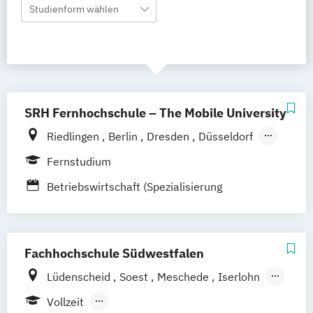
Studienform wählen
SRH Fernhochschule – The Mobile University
Riedlingen
Berlin
Dresden
Düsseldorf
Hamburg
Hannover
Köln
München
Fernstudium
Stuttgart
Ellwangen
Zell
Leipzig
Betriebswirtschaft (Spezialisierung
Mannheim
Wertheim
Wien
Produktion und Logistik)
Frankfurt am Main
Hamm
Zürich
Fürth
Fachhochschule Südwestfalen
Lüdenscheid
Soest
Meschede
Iserlohn
Hagen
Vollzeit