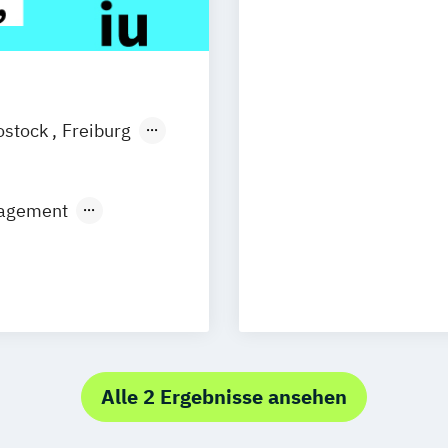
ostock
Freiburg
esden
Aachen
uhe
Kassel
nagement
Neu-Ulm
urg
Freising
Trier
dweit
Alle 2 Ergebnisse ansehen