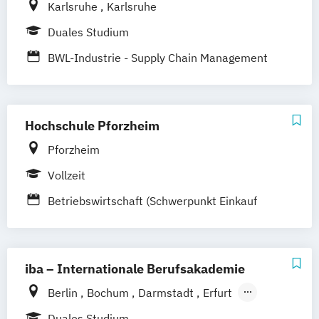
Karlsruhe
Karlsruhe
Duales Studium
BWL-Industrie - Supply Chain Management
Hochschule Pforzheim
Pforzheim
Vollzeit
Betriebswirtschaft (Schwerpunkt Einkauf
und Logistik)
iba – Internationale Berufsakademie
Berlin
Bochum
Darmstadt
Erfurt
Hamburg
Heidelberg
Kassel
Köln
Duales Studium