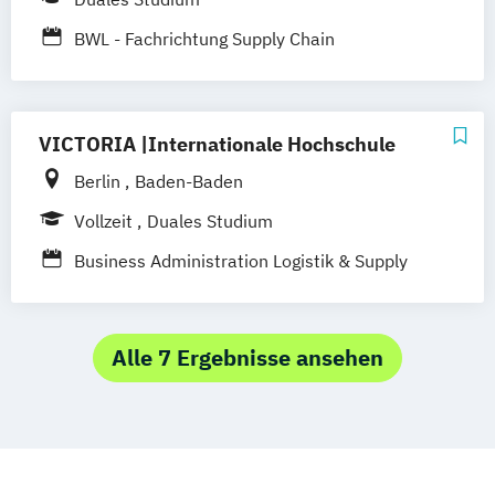
Leipzig
München
Nürnberg
Münster
BWL - Fachrichtung Supply Chain
Online-Campus
Management in Industrie und Handel
VICTORIA |Internationale Hochschule
Berlin
Baden-Baden
Vollzeit
Duales Studium
Business Administration Logistik & Supply
Chain Management
Alle 7 Ergebnisse ansehen