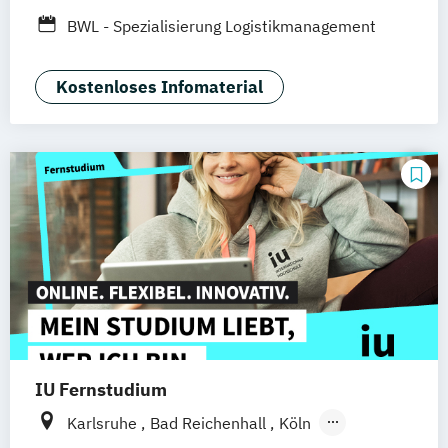
Erfurt
Nürnberg
Hannover
Dortmund
BWL - Spezialisierung Logistikmanagement
Mannheim
Leipzig
Online-Campus
Augsburg
Bielefeld
Braunschweig
Kostenloses Infomaterial
Dresden
Duisburg
Köln
Mainz
Münster
Stuttgart
Aachen
deutschlandweit
Bonn
IU Fernstudium
Karlsruhe
Bad Reichenhall
Köln