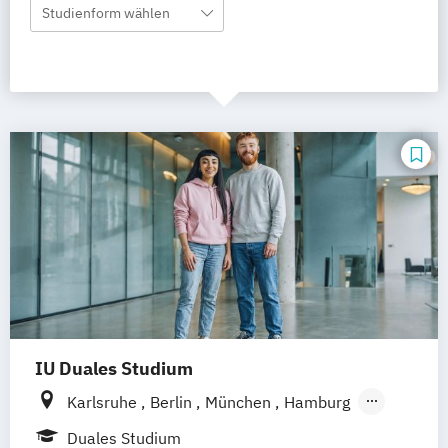
Studienform wählen
IU Duales Studium
Karlsruhe
Berlin
München
Hamburg
Frankfurt am Main
Düsseldorf
Bremen
Duales Studium