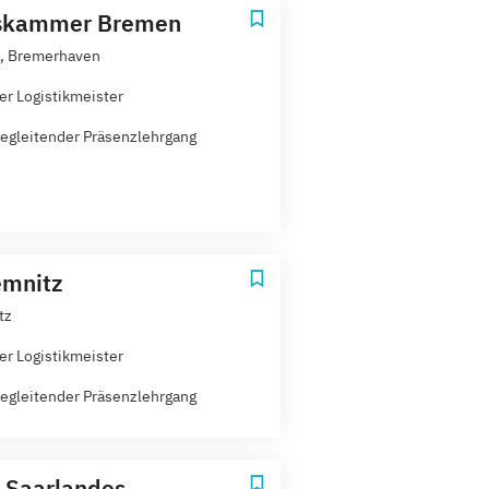
skammer Bremen
, Bremerhaven
er Logistikmeister
egleitender Präsenzlehrgang
emnitz
tz
er Logistikmeister
egleitender Präsenzlehrgang
 Saarlandes