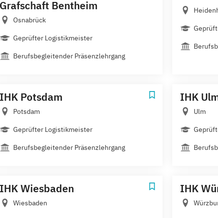
Grafschaft Bentheim
Heiden
Osnabrück
Geprüft
Geprüfter Logistikmeister
Berufsb
Berufsbegleitender Präsenzlehrgang
IHK Potsdam
IHK Ul
Potsdam
Ulm
Geprüfter Logistikmeister
Geprüft
Berufsbegleitender Präsenzlehrgang
Berufsb
IHK Wiesbaden
IHK Wür
Wiesbaden
Würzbu