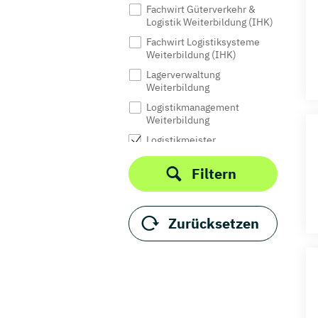
Fachwirt Güterverkehr &
Logistik Weiterbildung (IHK)
Fachwirt Logistiksysteme
Weiterbildung (IHK)
Lagerverwaltung
Weiterbildung
Logistikmanagement
Weiterbildung
Logistikmeister
Weiterbildung (IHK)
Filtern
Logistik-Ökonom
Weiterbildung (VWA)
Logistikrecht Weiterbildung
Zurücksetzen
Maritime Logistik
Weiterbildung
Speditionslogistik
Weiterbildung
Staatlich geprüfter
Betriebswirt - Logistik
Weiterbildung