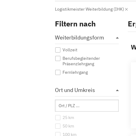
Logistikmeister Weiterbildung (IHK)
Filtern nach
Er
Weiterbildungsform
W
Vollzeit
Berufsbegleitender
Präsenzlehrgang
Fernlehrgang
Ort und Umkreis
25 km
50 km
100 km