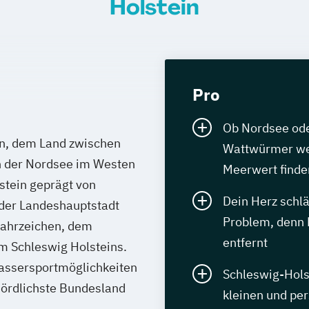
Holstein
Pro
Ob Nordsee ode
in, dem Land zwischen
Wattwürmer wer
n der Nordsee im Westen
Meerwert finde
stein geprägt von
Dein Herz schlä
 der Landeshauptstadt
Problem, denn 
Wahrzeichen, dem
entfernt
um Schleswig Holsteins.
Wassersportmöglichkeiten
Schleswig-Hols
 nördlichste Bundesland
kleinen und pe