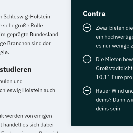
Contra
en Schleswig-Holstein
e sehr große Rolle.
Zwar bieten di
itim geprägte Bundesland
ein hochwertig
ige Branchen sind der
es nur wenige 
gie.
Die Mieten bewe
 studieren
Großstadtdicht
10,11 Euro pro
hulen und
chleswig Holstein auch
Rauer Wind und
deins? Dann wi
deins sein
ik werden von einigen
 handelt es sich dabei