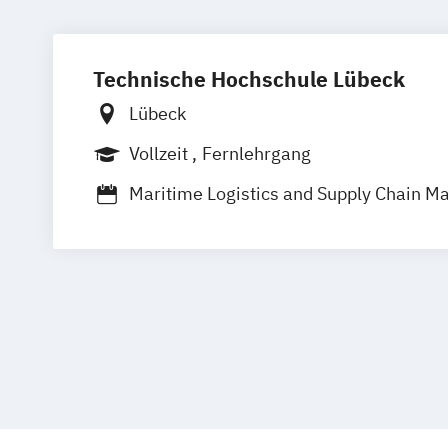
Technische Hochschule Lübeck
Lübeck
Vollzeit
Fernlehrgang
Maritime Logistics and Supply Chain 
Material Flow Simulation (advanced)
Wirtschaftsingenieurwesen (Schwerpu
Innerbetriebliche Logistik oder Verkehrs