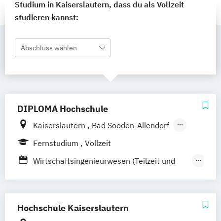
Studium in Kaiserslautern, dass du als Vollzeit
studieren kannst:
Abschluss wählen
DIPLOMA Hochschule
Kaiserslautern
Bad Sooden-Allendorf
Aalen
Baden-Baden
Berlin
Bonn
Fernstudium
Vollzeit
Friedrichshafen
Hamburg
Hannover
Wirtschaftsingenieurwesen (Teilzeit und
Heilbronn
Kassel
Leipzig
Mannheim
Vollzeit)
München
Bochum
Wiesbaden
Wirtschaftsingenieurwesen mit
Regenstauf
Dresden
Hoyerswerda
Schwerpunkt Nachhaltigkeit
Hochschule Kaiserslautern
Magdeburg
Ostfildern