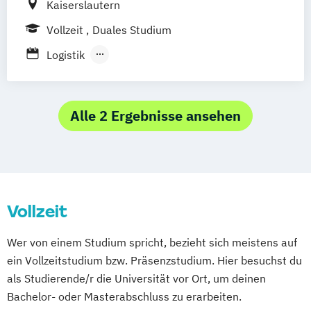
Schwentinental / Kiel
Stein / Nürnberg
Kaiserslautern
Wuppertal
Prichsenstadt
Vollzeit
Duales Studium
Online-Campus
Heidelberg
Logistik
Wirtschaftsingenieurwesen - Logistik und
Produktionsmanagement
Alle 2 Ergebnisse ansehen
Vollzeit
Wer von einem Studium spricht, bezieht sich meistens auf
ein Vollzeitstudium bzw. Präsenzstudium. Hier besuchst du
als Studierende/r die Universität vor Ort, um deinen
Bachelor- oder Masterabschluss zu erarbeiten.