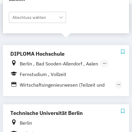
Abschluss wählen
DIPLOMA Hochschule
Berlin
Bad Sooden-Allendorf
Aalen
Baden-Baden
Bonn
Friedrichshafen
Fernstudium
Vollzeit
Hamburg
Hannover
Heilbronn
Kassel
Wirtschaftsingenieurwesen (Teilzeit und
Leipzig
Mannheim
München
Bochum
Vollzeit)
Kaiserslautern
Wiesbaden
Regenstauf
Wirtschaftsingenieurwesen mit
Dresden
Hoyerswerda
Magdeburg
Schwerpunkt Nachhaltigkeit
Technische Universität Berlin
Ostfildern
Schwentinental / Kiel
Stein / Nürnberg
Wuppertal
Berlin
Prichsenstadt
Online-Campus