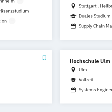
nnheim
Stuttgart
Heilb
räsenzstudium
Friedrichshafen
Duales Studium
Mannheim
Mos
tion
Supply Chain 
Villingen-Schw
pply Chain
Hochschule Ulm
Ulm
Vollzeit
Systems Engine
Logistics)
Wirtschaftsinge