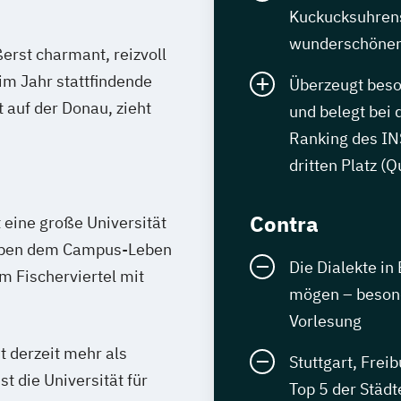
Kuckucksuhre
wunderschönen 
ßerst charmant, reizvoll
 im Jahr stattfindende
Überzeugt beso
t auf der Donau, zieht
und belegt bei 
Ranking des I
dritten Platz (
Contra
t eine große Universität
Neben dem Campus-Leben
Die Dialekte 
im Fischerviertel mit
mögen – besonde
Vorlesung
t derzeit mehr als
Stuttgart, Frei
 die Universität für
Top 5 der Städt