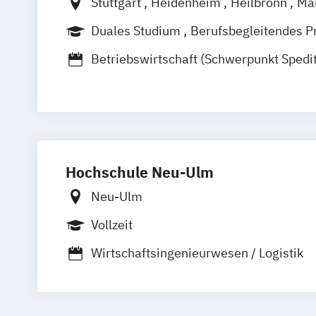
Stuttgart
Heidenheim
Heilbronn
Ma
Ravensburg
Mosbach
Karlsruhe
Duales Studium
Berufsbegleitendes P
Villingen-Schwennigen
Lörrach
Betriebswirtschaft (Schwerpunkt Spedi
Transport und Logistik)
Business Management (Schwerpunkt Su
Management
Logistik und Produktion)
Hochschule Neu-Ulm
Neu-Ulm
Vollzeit
Wirtschaftsingenieurwesen / Logistik