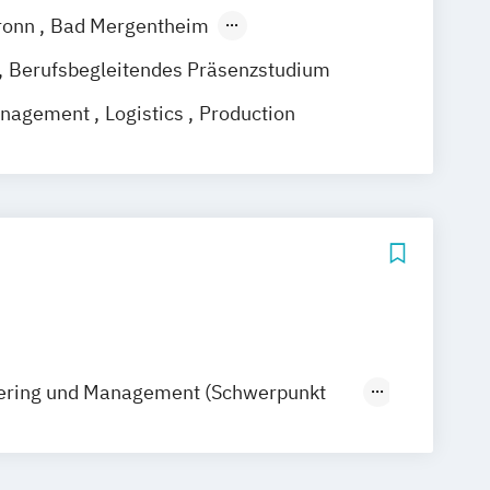
ronn
Bad Mergentheim
Heidenheim
Karlsruhe
Lörrach
Berufsbegleitendes Präsenzstudium
bach
Ravensburg
Management
Logistics
Production
enningen
Horb am Neckar
ering und Management (Schwerpunkt
nieurwesen / Logistik