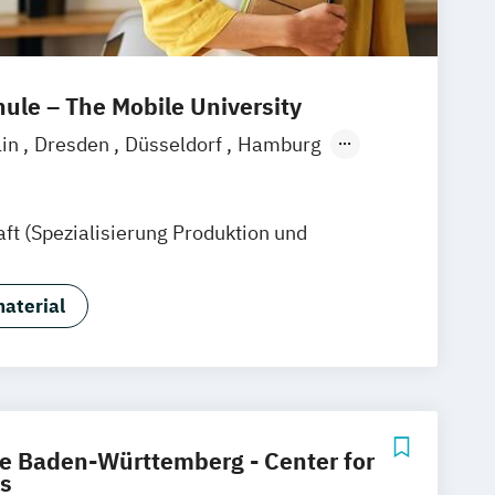
le – The Mobile University
lin
Dresden
Düsseldorf
Hamburg
München
Stuttgart
Ellwangen
Zell
eim
Wertheim
Wien
ft (Spezialisierung Produktion und
ain
Hamm
Zürich
Fürth
aterial
e Baden-Württemberg - Center for
s