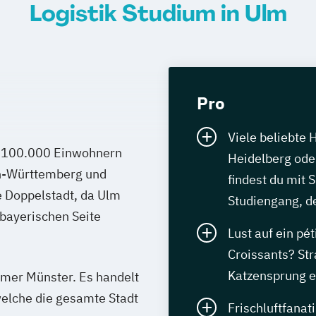
Logistik Studium in Ulm
Pro
Viele beliebte 
s 100.000 Einwohnern
Heidelberg oder
n-Württemberg und
findest du mit 
e Doppelstadt, da Ulm
Studiengang, de
bayerischen Seite
Lust auf ein pét
Croissants? St
Katzensprung e
Ulmer Münster. Es handelt
welche die gesamte Stadt
Frischluftfanat