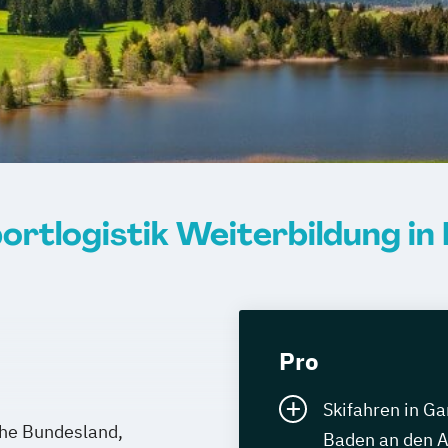
ortlogistik Weiterbildung in
Pro
Skifahren in G
che Bundesland,
Baden an den