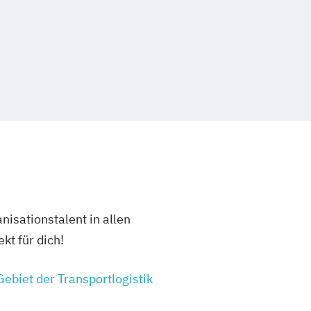
ment und Planung
ement
g für Procurement Prozesse
ment und Logistik
ßenwirtschaft
 im Außenhandel
d Logistikmanagement
tik und Beschaffungswesen
earbeiter Lagerwirtschaft und
k
nagement in Einkauf und Logistik
nisationstalent in allen
nagement in der Logistik
kt für dich!
Management
Einkauf und Logistik
agerwirtschaft
ebiet der Transportlogistik
aft und Logistik