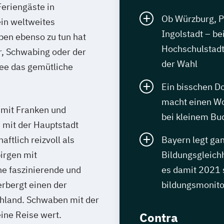
Feriengäste in
Ob Würzburg, P
in weltweites
Ingolstadt – be
pen ebenso zu tun hat
Hochschulstadt
, Schwabing oder der
der Wahl
see das gemütliche
Ein bisschen Do
macht einen Wo
mit Franken und
bei kleinem Bu
 mit der Hauptstadt
ftlich reizvoll als
Bayern legt ga
irgen mit
Bildungsgleich
ne faszinierende und
es damit 2021 s
rbergt einen der
bildungsmonito
hland. Schwaben mit der
ine Reise wert.
Contra