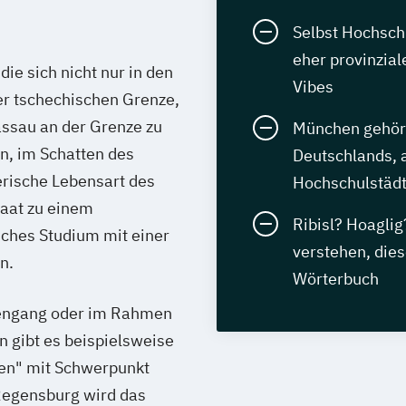
Selbst Hochsch
eher provinzial
ie sich nicht nur in den
Vibes
er tschechischen Grenze,
assau an der Grenze zu
München gehört
n, im Schatten des
Deutschlands, a
erische Lebensart des
Hochschulstädt
taat zu einem
Ribisl? Hoagli
ches Studium mit einer
verstehen, die
n.
Wörterbuch
diengang oder im Rahmen
 gibt es beispielsweise
en" mit Schwerpunkt
Regensburg wird das