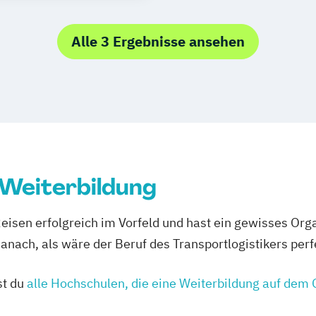
g und Steuerung
Logistikmanage
Logistikmanag
Alle 3 Ergebnisse ansehen
Lagerverwaltun
Materialmanage
Produkt- und Au
Transportwesen
Speditions- un
Speditionslogis
Speditionssachb
 Weiterbildung
Transportlogisti
Supply Chain Ma
Reisen erfolgreich im Vorfeld und hast ein gewisses Orga
Supply Chain Ma
nach, als wäre der Beruf des Transportlogistikers perfe
Supply Chain 
Transport und L
st du
alle Hochschulen, die eine Weiterbildung auf dem G
Transportwirtsch