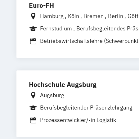
Euro-FH
Hamburg
Köln
Bremen
Berlin
Gött
Frankfurt am Main
Leipzig
München
Fernstudium
Berufsbegleitendes Prä
Stuttgart
Fernlehrgang
Betriebswirtschaftslehre (Schwerpunkt 
Supply Chain Management)
Logistik und Supply Chain Managemen
Logistik: Grundlagen
Systeme und Tec
Logistikmanagement
Hochschule Augsburg
Logistische Funktionsbereiche: Bescha
Produktion
Distribution und Entsorgu
Augsburg
Materialflusssysteme – Technologien
Berufsbegleitender Präsenzlehrgang
Planung und Steuerung
Planung logistischer Netzwerke
Prozessentwickler/-in Logistik
Supply Chain Management (SCM)
Transport- und Logistikrecht