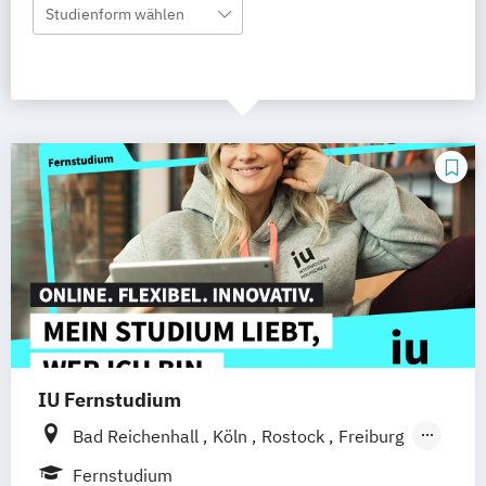
Studienform wählen
IU Fernstudium
Bad Reichenhall
Köln
Rostock
Freiburg
Kiel
Frankfurt am Main
Stuttgart
Fernstudium