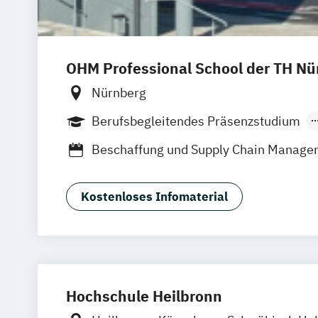
OHM Professional School der TH Nü
Nürnberg
Berufsbegleitendes Präsenzstudium
Berufsbegleitender Präsenzlehrgang
Beschaffung und Supply Chain Manage
Einkauf und Logistik / Supply Chain M
Einkauf und Supply Management
Kostenloses Infomaterial
Logistik und Supply Chain Managemen
Zertifikat Einkaufscontrolling
Zertifikat Lieferantenauswahl und Ve
Hochschule Heilbronn