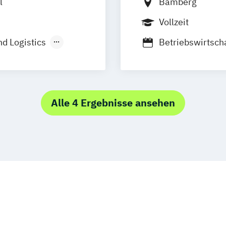
l
Bamberg
Vollzeit
nd Logistics
Betriebswirtsch
Logistik)
Betriebswirtsch
aft
Management)
Alle 4 Ergebnisse ansehen