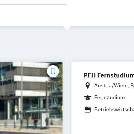
PFH Fernstudiu
Austria/Wien
B
Düsseldorf/Rat
Fernstudium
Friedrichshafen
Betriebswirtsch
Kaiserslautern/
Management)
Ludwigshafen/D
Betriebswirtsch
Online-Fernstu