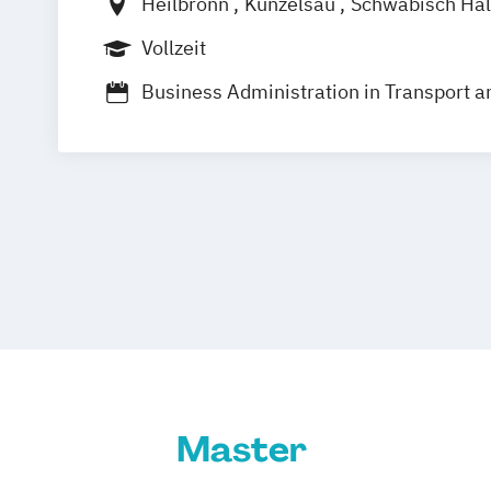
Heilbronn
Künzelsau
Schwäbisch Hal
Vollzeit
Business Administration in Transport a
Business Engineering Logistics
Logistik- und Mobilitätsmanagement
Management und Beschaffungswirtsch
Management und Vertrieb: Handel
Master