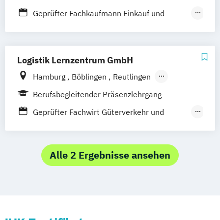
Geprüfter Fachkaufmann Einkauf und
Logistik
Geprüfter Fachwirt für Güterverkehr und
Logistik
Logistik Lernzentrum GmbH
Geprüfter Logistikmeister
Hamburg
Böblingen
Reutlingen
Stuttgart
Ludwigsburg
Wetzlar
Berufsbegleitender Präsenzlehrgang
Geprüfter Fachwirt Güterverkehr und
Logistik
Geprüfter Fachwirt für Logistiksysteme
Geprüfter Logistikmeister
Alle 2 Ergebnisse ansehen