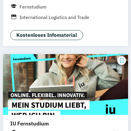
Hannover
Leipzig
Berlin
Hamburg
Fernstudium
Düsseldorf
München
Dortmund
Bonn
International Logistics and Trade
Nürnberg
Kostenloses Infomaterial
IU Fernstudium