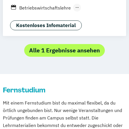
Stuttgart
Dresden
Aachen
Basel
Betriebswirtschaftslehre
Bielefeld
Deggendorf
Karlsruhe
Kassel
Logistikmanagement
Oberhausen
Offenbach
Saarbrücken
Supply Chain Management
Kostenloses Infomaterial
Neu-Ulm
Graz
Innsbruck
Wien
Zürich
Freising
Friedrichshafen
Klagenfurt
Magdeburg
Münster
Trier
Würzburg
Alle 1 Ergebnisse ansehen
Chemnitz
Linz
deutschlandweit
Fernstudium
Mit einem Fernstudium bist du maximal flexibel, da du
örtlich ungebunden bist. Nur wenige Veranstaltungen und
Prüfungen finden am Campus selbst statt. Die
Lehrmaterialien bekommst du entweder zugeschickt oder