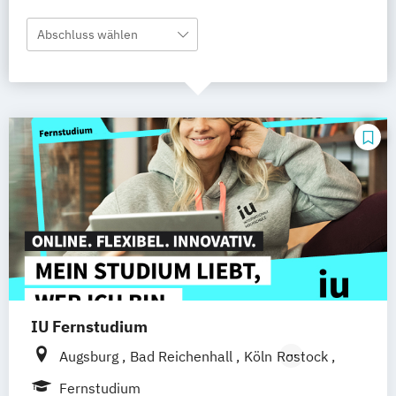
Abschluss wählen
IU Fernstudium
Augsburg
Bad Reichenhall
Köln
Rostock
Freiburg
Kiel
Frankfurt am Main
Fernstudium