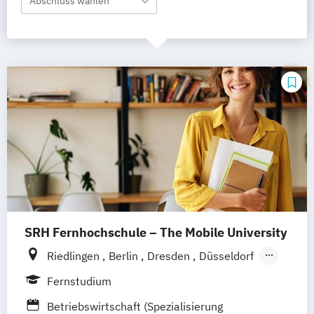
Abschluss wählen
SRH Fernhochschule – The Mobile University
Riedlingen
Berlin
Dresden
Düsseldorf
Hamburg
Hannover
Köln
München
Fernstudium
Stuttgart
Ellwangen
Zell
Leipzig
Betriebswirtschaft (Spezialisierung