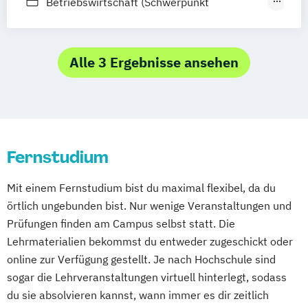
Betriebswirtschaft (Schwerpunkt
Hamburg
Hannover
Produktion
Distribution und Entsorgung
Logistik/Supply Chain Management)
Kaiserslautern/Kusel
Kiel
Leipzig
Materialflusssysteme – Technologien
Betriebswirtschaft mit Schwerpunkt
Ludwigshafen/Diez
München
Nürnberg
Planung und Steuerung
Logistikmanagement
Alle 3 Ergebnisse ansehen
Online-Fernstudium
Regensburg
Stade
Planung logistischer Netzwerke
Business Administration (Schwerpunkt
Stuttgart
Köln
Supply Chain Management (SCM)
Logistikmanagement)
Offenbach bei Frankfurt am Main
Transport- und Logistikrecht
Schwarzheide/Oberspreewald-Lausitz bei
Transportsysteme: Planung
Dresden
Vernetzung und Steuerung
Fernstudium
Mit einem Fernstudium bist du maximal flexibel, da du
örtlich ungebunden bist. Nur wenige Veranstaltungen und
Prüfungen finden am Campus selbst statt. Die
Lehrmaterialien bekommst du entweder zugeschickt oder
online zur Verfügung gestellt. Je nach Hochschule sind
sogar die Lehrveranstaltungen virtuell hinterlegt, sodass
du sie absolvieren kannst, wann immer es dir zeitlich