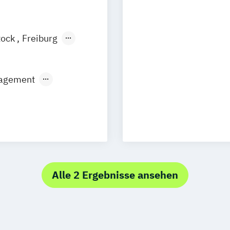
Logistikmanage
tock
Freiburg
esden
Aachen
l
Oberhausen
nagement
raz
Innsbruck
edrichshafen
er
Würzburg
Alle 2 Ergebnisse ansehen