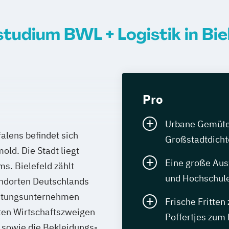
tudium BWL + Logistik in Bie
Pro
Urbane Gemüter 
lens befindet sich
Großstadtdicht
old. Die Stadt liegt
Eine große Aus
s. Bielefeld zählt
und Hochschule
andorten Deutschlands
istungsunternehmen
Frische Fritten
ten Wirtschaftszweigen
Poffertjes zum 
sowie die Bekleidungs-,