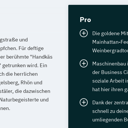
Pro
Die goldene Mi
rgstraße und
Mainhattan-Fee
pfchen. Für deftige
Weinbergradtou
 der berühmte "Handkäs
Maschinenbau i
 getrunken wird. Ein
der Business Ci
h die herrlichen
soziale Arbeit 
gelsberg, Rhön und
hat hier ihren
stäler, die dazwischen
 Naturbegeisterte und
Dank der zentr
nnen.
schnell zu dein
umliegenden B