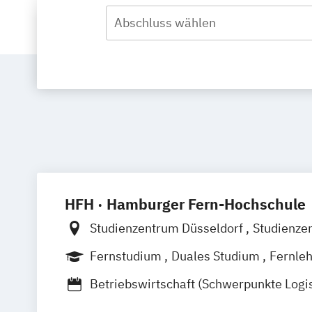
Abschluss wählen
HFH · Hamburger Fern-Hochschule
Studienzentrum Düsseldorf
Studienze
Studienzentrum München
Studienzent
Fernstudium
Duales Studium
Fernle
Studienzentrum Berlin
Studienzentru
Betriebswirtschaft (Schwerpunkte Logis
Studienzentrum Kassel
Studienzentr
Logistikrecht)
Studienzentrum Heilbronn
Studienzen