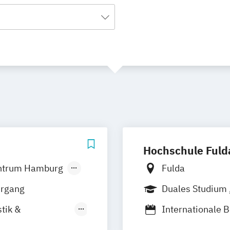
Hochschule Fuld
ntrum Hamburg
Fulda
rum Stuttgart
hrgang
Duales Studium
m Nürnberg
tik &
Internationale B
um Essen
Logistik)
trum Künzelsau