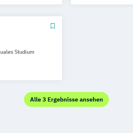
B)
Logistikmanage
trum Graz
Wien
helor
uales Studium
Alle 3 Ergebnisse ansehen