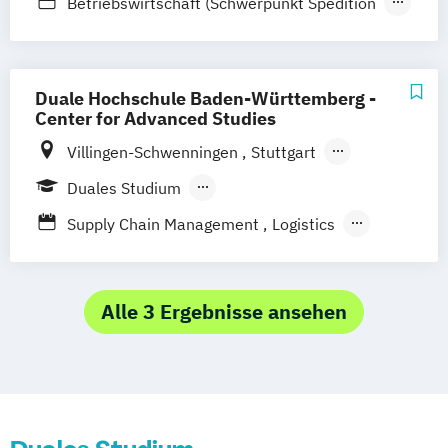
Betriebswirtschaft (Schwerpunkt Spedition
Transport und Logistik)
Business Management (Schwerpunkt
Supply Chain Management
Duale Hochschule Baden-Württemberg -
Logistik und Produktion)
Center for Advanced Studies
Villingen-Schwenningen
Stuttgart
Heilbronn
Bad Mergentheim
Duales Studium
Friedrichshafen
Heidenheim
Karlsruhe
Berufsbegleitendes Präsenzstudium
Supply Chain Management
Logistics
Lörrach
Mannheim
Mosbach
Production
Ravensburg
Horb am Neckar
Alle 3 Ergebnisse ansehen