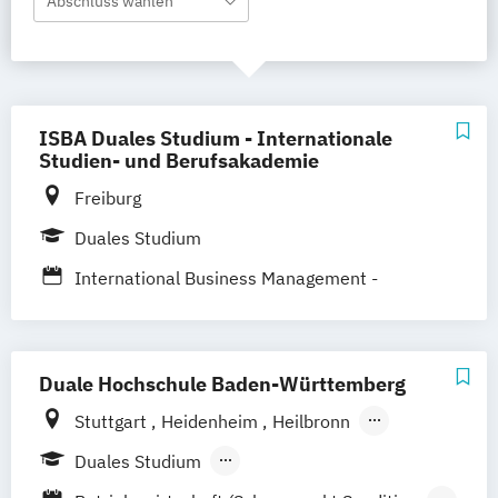
Abschluss wählen
ISBA Duales Studium - Internationale
Studien- und Berufsakademie
Freiburg
Duales Studium
International Business Management -
Logistik­manage­ment
Duale Hochschule Baden-Württemberg
Stuttgart
Heidenheim
Heilbronn
Mannheim
Ravensburg
Mosbach
Duales Studium
Karlsruhe
Villingen-Schwennigen
Lörrach
Berufsbegleitendes Präsenzstudium