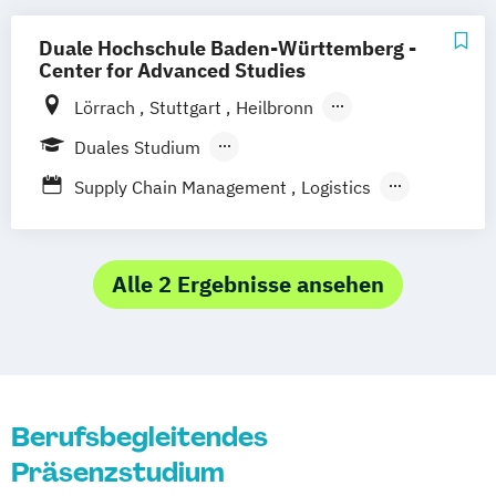
Business Management (Schwerpunkt
Supply Chain Management
Duale Hochschule Baden-Württemberg -
Logistik und Produktion)
Center for Advanced Studies
Lörrach
Stuttgart
Heilbronn
Bad Mergentheim
Friedrichshafen
Duales Studium
Heidenheim
Karlsruhe
Mannheim
Berufsbegleitendes Präsenzstudium
Supply Chain Management
Logistics
Mosbach
Ravensburg
Production
Villingen-Schwenningen
Horb am Neckar
Alle 2 Ergebnisse ansehen
Berufsbegleitendes
Präsenzstudium