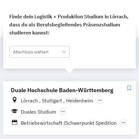
Finde dein Logistik + Produktion Studium in Lörrach,
dass du als Berufsbegleitendes Präsenzstudium
studieren kannst:
Abschluss wählen
Duale Hochschule Baden-Württemberg
Lörrach
Stuttgart
Heidenheim
Heilbronn
Mannheim
Ravensburg
Duales Studium
Mosbach
Karlsruhe
Berufsbegleitendes Präsenzstudium
Betriebswirtschaft (Schwerpunkt Spedition
Villingen-Schwennigen
Transport und Logistik)