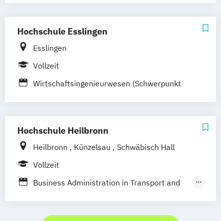
Bochum
Kaiserslautern
Wiesbaden
Wirtschaftsingenieurwesen mit
Regenstauf
Dresden
Hoyerswerda
Schwerpunkt Nachhaltigkeit
Hochschule Esslingen
Magdeburg
Ostfildern
Schwentinental / Kiel
Stein / Nürnberg
Esslingen
Wuppertal
Prichsenstadt
Vollzeit
Online-Campus
Heidelberg
Wirtschaftsingenieurwesen (Schwerpunkt
Logistik und Mobilität)
Hochschule Heilbronn
Heilbronn
Künzelsau
Schwäbisch Hall
Vollzeit
Business Administration in Transport and
Logistics
Business Engineering Logistics