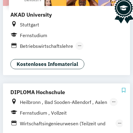
AKAD University
Stuttgart
Fernstudium
Betriebswirtschaftslehre
Logistikmanagement
Wirtschaftsingenieurwesen
Kostenloses Infomaterial
DIPLOMA Hochschule
Heilbronn
Bad Sooden-Allendorf
Aalen
Baden-Baden
Berlin
Bonn
Fernstudium
Vollzeit
Friedrichshafen
Hamburg
Hannover
Wirtschaftsingenieurwesen (Teilzeit und
Kassel
Leipzig
Mannheim
München
Vollzeit)