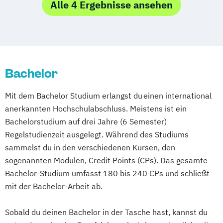
Logistik- und Mobilitätsmanagement
Alle 4 Ergebnisse ansehen
Management und Beschaffungswirtschaft
Management und Vertrieb: Handel
Bachelor
Mit dem Bachelor Studium erlangst du einen international
anerkannten Hochschulabschluss. Meistens ist ein
Bachelorstudium auf drei Jahre (6 Semester)
Regelstudienzeit ausgelegt. Während des Studiums
sammelst du in den verschiedenen Kursen, den
sogenannten Modulen, Credit Points (CPs). Das gesamte
Bachelor-Studium umfasst 180 bis 240 CPs und schließt
mit der Bachelor-Arbeit ab.
Sobald du deinen Bachelor in der Tasche hast, kannst du