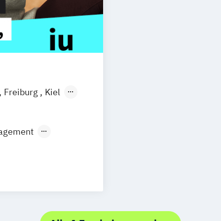
Freiburg
Kiel
n
Aachen
uhe
Kassel
nagement
Neu-Ulm
urg
Freising
rg
Münster
dweit