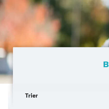
B
Trier