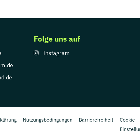
Folge uns auf
e
Instagram
um.de
nd.de
klärung
Nutzungsbedingungen
Barrierefreiheit
Cookie
Einstell