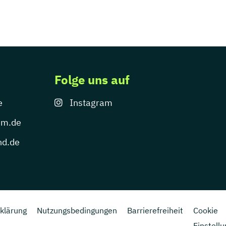
Folge uns auf
e
Instagram
um.de
nd.de
klärung
Nutzungsbedingungen
Barrierefreiheit
Cookie
Einstell