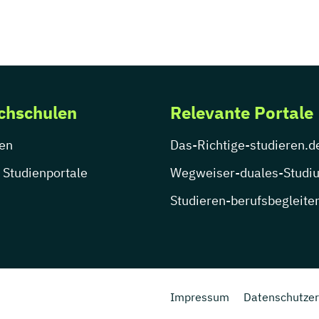
chschulen
Relevante Portale
en
Das-Richtige-studieren.d
 Studienportale
Wegweiser-duales-Studi
Studieren-berufsbegleite
Impressum
Datenschutzer