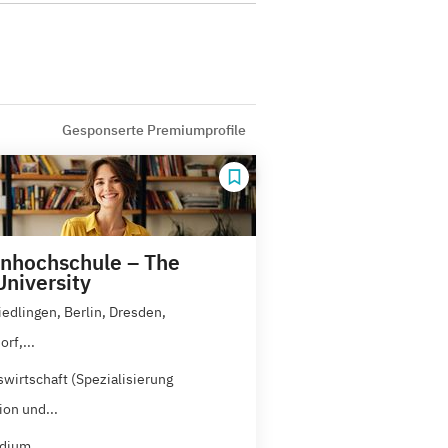
Gesponserte Premiumprofile
nhochschule – The
University
iedlingen, Berlin, Dresden,
rf,...
swirtschaft (Spezialisierung
ion und...
udium