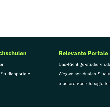
chschulen
Relevante Portale
en
Das-Richtige-studieren.d
 Studienportale
Wegweiser-duales-Studi
Studieren-berufsbegleite